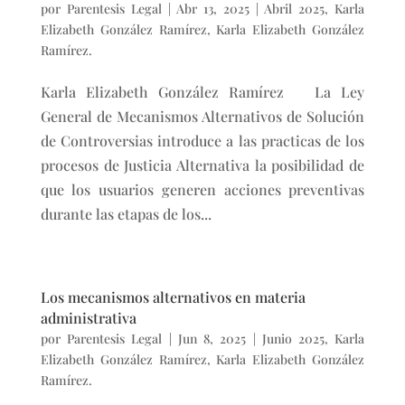
por
Parentesis Legal
|
Abr 13, 2025
|
Abril 2025
,
Karla
Elizabeth González Ramírez
,
Karla Elizabeth González
Ramírez.
Karla Elizabeth González Ramírez La Ley
General de Mecanismos Alternativos de Solución
de Controversias introduce a las practicas de los
procesos de Justicia Alternativa la posibilidad de
que los usuarios generen acciones preventivas
durante las etapas de los...
Los mecanismos alternativos en materia
administrativa
por
Parentesis Legal
|
Jun 8, 2025
|
Junio 2025
,
Karla
Elizabeth González Ramírez
,
Karla Elizabeth González
Ramírez.