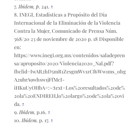
Ibidem, p
. 241.
↑
INEGI, Estadísticas a Propósito del Día
Internacional de la Eliminación de la Violencia
Contra la Mujer, Comunicado de Prensa Núm.
568/20 23 de noviembre de 2020 p. 18 Disponible
en:
https://www.inegi.org.mx/contenidos/saladepren
sa/aproposito/2020/Violencia2020_Nal.pdf?
fbclid=IwAR2hD5mR1ZesgmWv1zCf6Ww1ms_ohg
A2ubrA9whsw1jFfMcI-
iHKuUyOHbA#:~:text=Los%20resultados%20de%
20la%20ENDIREH,lo%20largo%20de%20la%20vi
da.
↑
Ibidem,
p.16.
↑
Ibidem,
p. 17.
↑