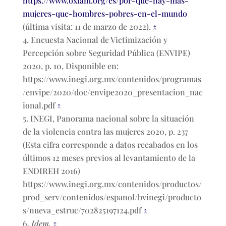
https://www.oxfam.org/es/por-que-hay-mas-
mujeres-que-hombres-pobres-en-el-mundo
(última visita: 11 de marzo de 2022).
↑
Encuesta Nacional de Victimización y
Percepción sobre Seguridad Pública (ENVIPE)
2020, p. 10, Disponible en:
https://www.inegi.org.mx/contenidos/programas
/envipe/2020/doc/envipe2020_presentacion_nac
ional.pdf
↑
INEGI, Panorama nacional sobre la situación
de la violencia contra las mujeres 2020, p. 237
(Esta cifra corresponde a datos recabados en los
últimos 12 meses previos al levantamiento de la
ENDIREH 2016)
https://www.inegi.org.mx/contenidos/productos/
prod_serv/contenidos/espanol/bvinegi/producto
s/nueva_estruc/702825197124.pdf
↑
Idem.
↑