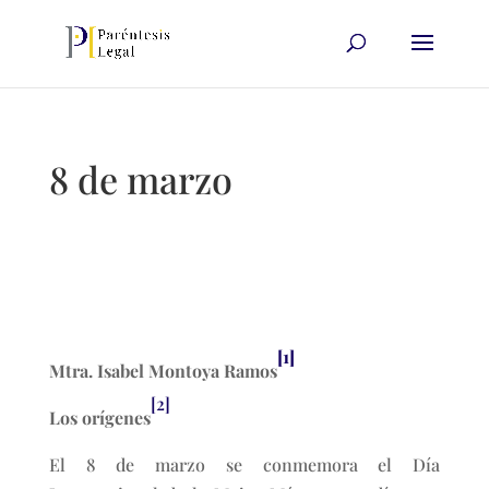
8 de marzo
[1]
Mtra. Isabel Montoya Ramos
[2]
Los orígenes
El 8 de marzo se conmemora el Día