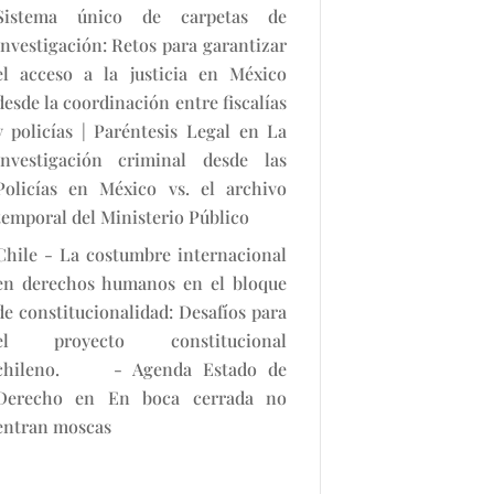
Sistema único de carpetas de
investigación: Retos para garantizar
el acceso a la justicia en México
desde la coordinación entre fiscalías
y policías | Paréntesis Legal
en
La
investigación criminal desde las
Policías en México vs. el archivo
temporal del Ministerio Público
Chile - La costumbre internacional
en derechos humanos en el bloque
de constitucionalidad: Desafíos para
el proyecto constitucional
chileno. - Agenda Estado de
Derecho
en
En boca cerrada no
entran moscas