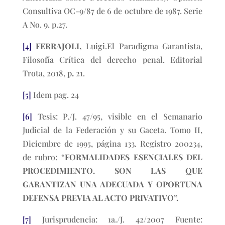
Consultiva OC-9/87 de 6 de octubre de 1987. Serie
A No. 9. p.27.
[4]
FERRAJOLI,
Luigi.El Paradigma Garantista,
Filosofía Crítica del derecho penal. Editorial
Trota, 2018, p
.
21.
[5]
Idem pag. 24
[6]
Tesis: P./J. 47/95, visible en el Semanario
Judicial de la Federación y su Gaceta. Tomo II,
Diciembre de 1995, página 133. Registro 200234,
de rubro: “
FORMALIDADES ESENCIALES DEL
PROCEDIMIENTO. SON LAS QUE
GARANTIZAN UNA ADECUADA Y OPORTUNA
DEFENSA PREVIA AL ACTO PRIVATIVO”.
[7]
Jurisprudencia: 1a./J. 42/2007 Fuente: