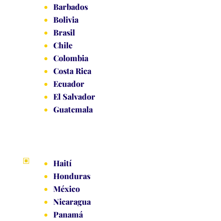
Barbados
Bolivia
Brasil
Chile
Colombia
Costa Rica
Ecuador
El Salvador
Guatemala
W
Haití
Honduras
México
Nicaragua
Panamá