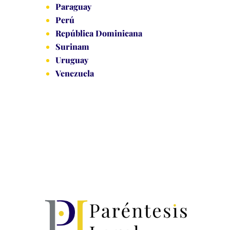
Paraguay
Perú
República Dominicana
Surinam
Uruguay
Venezuela