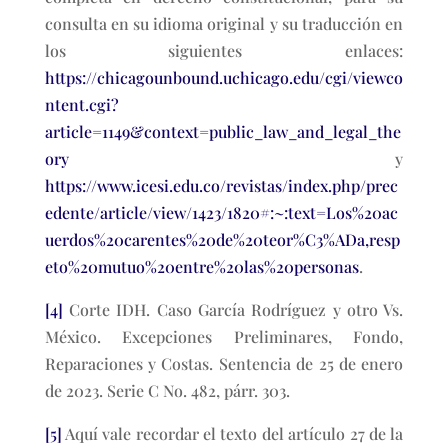
consulta en su idioma original y su traducción en
los siguientes enlaces:
https://chicagounbound.uchicago.edu/cgi/viewco
ntent.cgi?
article=1149&context=public_law_and_legal_the
ory
y
https://www.icesi.edu.co/revistas/index.php/prec
edente/article/view/1423/1820#:~:text=Los%20ac
uerdos%20carentes%20de%20teor%C3%ADa,resp
eto%20mutuo%20entre%20las%20personas
.
[4]
Corte IDH. Caso García Rodríguez y otro Vs.
México. Excepciones Preliminares, Fondo,
Reparaciones y Costas. Sentencia de 25 de enero
de 2023. Serie C No. 482, párr. 303.
[5]
Aquí vale recordar el texto del artículo 27 de la