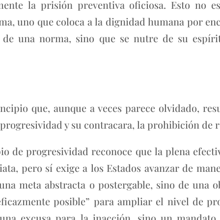
ente la prisión preventiva oficiosa. Esto no e
ma, uno que coloca a la dignidad humana por en
d de una norma, sino que se nutre de su espír
cipio que, aunque a veces parece olvidado, resu
 progresividad y su contracara, la prohibición de 
pio de progresividad reconoce que la plena efect
ta, pero sí exige a los Estados avanzar de maner
 una meta abstracta o postergable, sino de una ob
ficazmente posible” para ampliar el nivel de pr
 una excusa para la inacción, sino un mandato