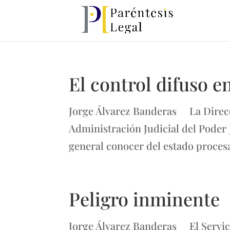
El control difuso e
Jorge Álvarez Banderas La Direcc
Administración Judicial del Poder J
general conocer del estado procesa
Peligro inminente
Jorge Álvarez Banderas El Servici