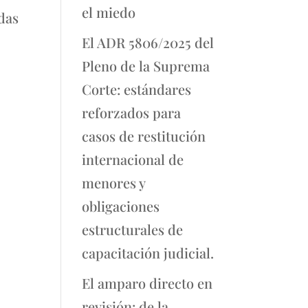
el miedo
das
,
El ADR 5806/2025 del
Pleno de la Suprema
Corte: estándares
reforzados para
casos de restitución
internacional de
menores y
obligaciones
estructurales de
capacitación judicial.
El amparo directo en
revisión: de la