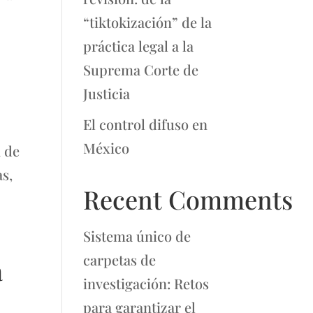
“tiktokización” de la
práctica legal a la
Suprema Corte de
Justicia
El control difuso en
México
a de
as,
Recent Comments
Sistema único de
carpetas de
a
investigación: Retos
para garantizar el