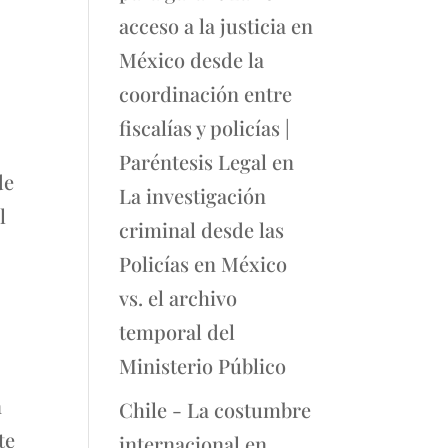
acceso a la justicia en
México desde la
coordinación entre
fiscalías y policías |
Paréntesis Legal
en
de
La investigación
l
criminal desde las
Policías en México
vs. el archivo
temporal del
Ministerio Público
n
Chile - La costumbre
te
internacional en