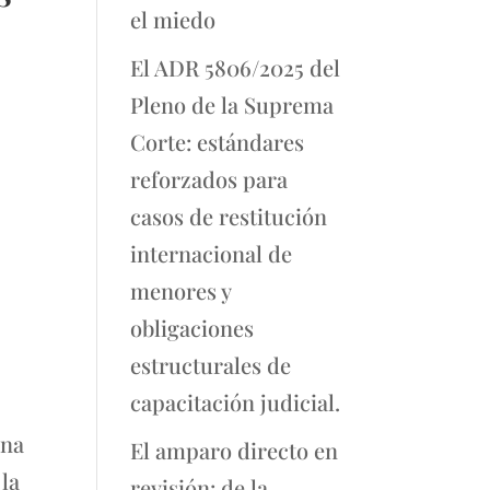
el miedo
El ADR 5806/2025 del
Pleno de la Suprema
Corte: estándares
reforzados para
casos de restitución
internacional de
menores y
obligaciones
estructurales de
capacitación judicial.
una
El amparo directo en
 la
revisión: de la