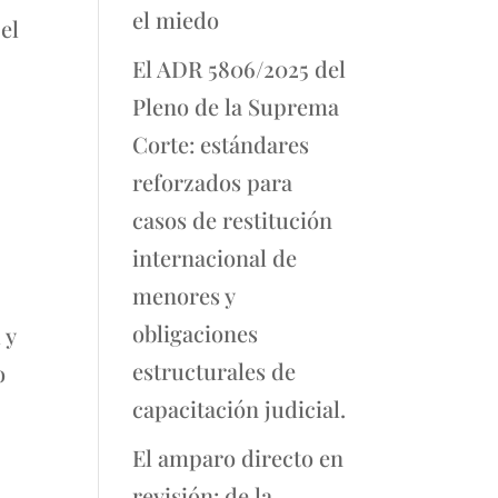
el miedo
el
El ADR 5806/2025 del
Pleno de la Suprema
Corte: estándares
reforzados para
casos de restitución
internacional de
menores y
obligaciones
 y
estructurales de
o
capacitación judicial.
El amparo directo en
revisión: de la