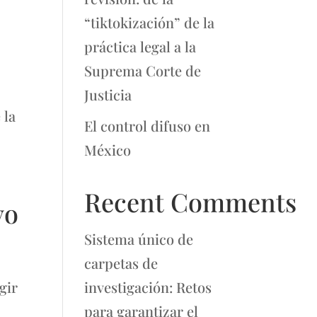
“tiktokización” de la
práctica legal a la
Suprema Corte de
Justicia
 la
El control difuso en
México
Recent Comments
vo
Sistema único de
carpetas de
gir
investigación: Retos
para garantizar el