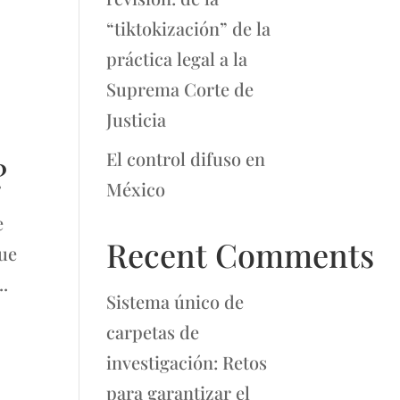
“tiktokización” de la
práctica legal a la
Suprema Corte de
Justicia
El control difuso en
?
México
e
Recent Comments
que
..
Sistema único de
carpetas de
investigación: Retos
para garantizar el