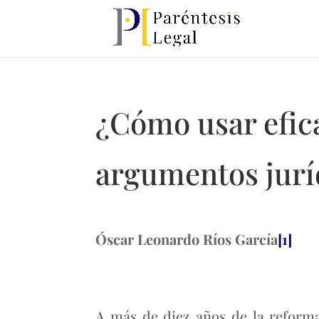
¿Cómo usar efic
argumentos jurí
Óscar Leonardo Ríos García
[1]
A más de diez años de la reforma