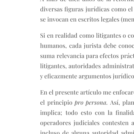
diversas figuras jurídicas como el
se invocan en escritos legales (me
Si en realidad como litigantes o c
humanos, cada jurista debe conoc
suma relevancia para efectos práct
litigantes, autoridades administra
y eficazmente argumentos jurídicos
En el presente artículo me enfoca
el principio
pro persona.
Así, pla
implica; todo esto con la finali
operadores judiciales contesten 
incluso de alguna autoridad admi