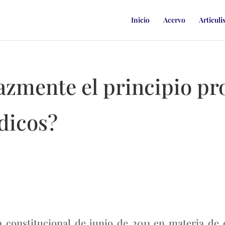
Inicio
Acervo
Articuli
azmente el principio pr
dicos?
 constitucional de junio de 2011 en materia d