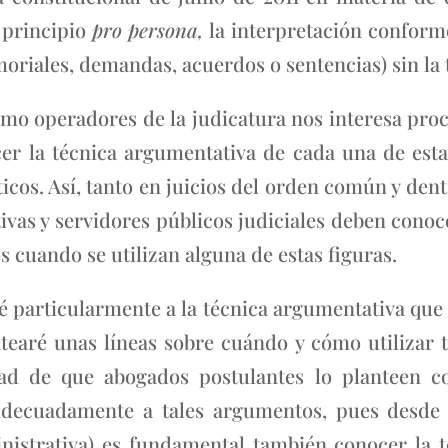
 principio
pro persona,
la interpretación conform
moriales, demandas, acuerdos o sentencias) sin l
omo operadores de la judicatura nos interesa pro
er la técnica argumentativa de cada una de esta
icos. Así, tanto en juicios del orden común y dent
tivas y servidores públicos judiciales deben con
 cuando se utilizan alguna de estas figuras.
ré particularmente a la técnica argumentativa que
ntearé unas líneas sobre cuándo y cómo utilizar t
dad de que abogados postulantes lo planteen c
adecuadamente a tales argumentos, pues desde l
nistrativa) es fundamental también conocer la 