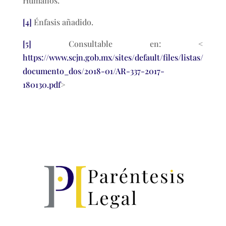
Humanos.
[4]
Énfasis añadido.
[5]
Consultable en: <
https://www.scjn.gob.mx/sites/default/files/listas/
documento_dos/2018-01/AR-337-2017-
180130.pdf
>