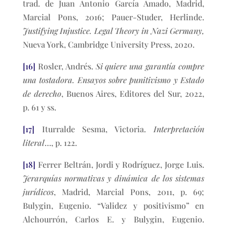
trad. de Juan Antonio García Amado, Madrid,
Marcial Pons, 2016; Pauer-Studer, Herlinde.
Justifying Injustice. Legal Theory in Nazi Germany,
Nueva York, Cambridge University Press, 2020.
[16]
Rosler, Andrés.
Si quiere una garantía compre
una tostadora. Ensayos sobre punitivismo y Estado
de derecho
, Buenos Aires, Editores del Sur, 2022,
p. 61 y ss.
[17]
Iturralde Sesma, Victoria.
Interpretación
literal
…, p. 122.
[18]
Ferrer Beltrán, Jordi y Rodríguez, Jorge Luis.
Jerarquías normativas y dinámica de los sistemas
jurídicos
, Madrid, Marcial Pons, 2011, p. 69;
Bulygin, Eugenio. “Validez y positivismo” en
Alchourrón, Carlos E. y Bulygin, Eugenio.