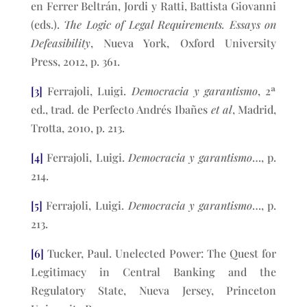
en Ferrer Beltrán, Jordi y Ratti, Battista Giovanni
(eds.).
The Logic of Legal Requirements. Essays on
Defeasibility
, Nueva York, Oxford University
Press, 2012, p. 361.
[3]
Ferrajoli, Luigi.
Democracia y garantismo
, 2ª
ed., trad. de Perfecto Andrés Ibañes
et al
, Madrid,
Trotta, 2010, p. 213.
[4]
Ferrajoli, Luigi.
Democracia y garantismo
…, p.
214.
[5]
Ferrajoli, Luigi.
Democracia y garantismo
…, p.
213.
[6]
Tucker, Paul. Unelected Power: The Quest for
Legitimacy in Central Banking and the
Regulatory State, Nueva Jersey, Princeton