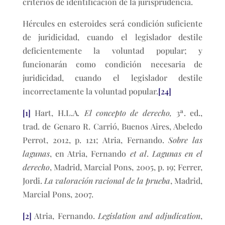
criterios de identificación de la jurisprudencia.
Hércules en esteroides será condición suficiente
de juridicidad, cuando el legislador destile
deficientemente la voluntad popular; y
funcionarán como condición necesaria de
juridicidad, cuando el legislador destile
incorrectamente la voluntad popular.
[24]
[1]
Hart, H.L.A
. El concepto de derecho,
3ª. ed.,
trad. de Genaro R. Carrió, Buenos Aires, Abeledo
Perrot, 2012, p. 121; Atria, Fernando.
Sobre las
lagunas
, en Atria, Fernando
et al
.
Lagunas en el
derecho
, Madrid, Marcial Pons, 2005, p. 19; Ferrer,
Jordi.
La valoración racional de la prueba
, Madrid,
Marcial Pons, 2007.
[2]
Atria, Fernando.
Legislation and adjudication
,