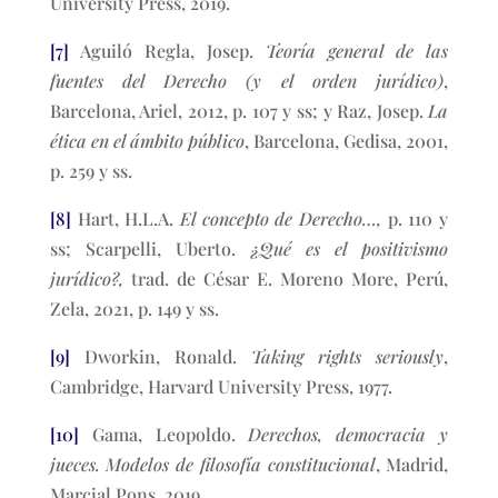
University Press, 2019.
[7]
Aguiló Regla, Josep.
Teoría general de las
fuentes del Derecho (y el orden jurídico)
,
Barcelona, Ariel, 2012, p. 107 y ss; y Raz, Josep.
La
ética en el ámbito público
, Barcelona, Gedisa, 2001,
p. 259 y ss.
[8]
Hart, H.L.A.
El concepto de Derecho…,
p. 110 y
ss; Scarpelli, Uberto.
¿Qué es el positivismo
jurídico?,
trad. de César E. Moreno More, Perú,
Zela, 2021, p. 149 y ss.
[9]
Dworkin, Ronald.
Taking rights seriously
,
Cambridge, Harvard University Press, 1977.
[10]
Gama, Leopoldo.
Derechos, democracia y
jueces. Modelos de filosofía constitucional
, Madrid,
Marcial Pons, 2019.