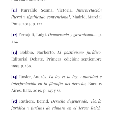
[11]
Iturralde Sesma, Victoria.
Interpretación
literal y significado convencional
, Madrid, Marcial
Pons, 2014, p. 122.
[12]
Ferrajoli, Luigi.
Democracia y garantismo
…, p.
214.
[13]
Bobbio, Norberto.
El positivismo jurídico.
Editorial Debate. Primera edición: septiembre
1993. p. 169.
[14]
Rosler, Andrés.
La ley es la ley. Autoridad e
interpretación en la filosofía del derecho,
Buenos
Aires, Katz, 2019, p. 145 y ss.
[15]
Rüthers, Bernd.
Derecho degenerado. Teoría
jurídica y juristas de cámara en el Tercer Reich,