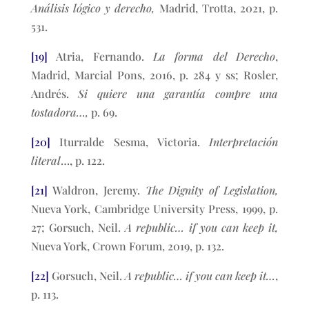
Análisis lógico y derecho,
Madrid, Trotta, 2021, p.
531.
[19]
Atria, Fernando.
La forma del Derecho
,
Madrid, Marcial Pons, 2016, p. 284 y ss; Rosler,
Andrés.
Si quiere una garantía compre una
tostadora…,
p. 69.
[20]
Iturralde Sesma, Victoria.
Interpretación
literal
…, p. 122.
[21]
Waldron, Jeremy.
The Dignity of Legislation,
Nueva York, Cambridge University Press, 1999, p.
27; Gorsuch, Neil.
A republic… if you can keep it,
Nueva York, Crown Forum, 2019, p. 132.
[22]
Gorsuch, Neil.
A republic… if you can keep it…
,
p. 113.