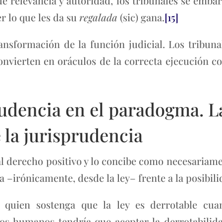
e relevancia y autoridad, los tribunales se emba
r lo que les da su
regalada
(sic) gana.
[15]
ansformación de la función judicial. Los tribuna
onvierten en oráculos de la correcta ejecución co
cia en el paradogma. Las
 la jurisprudencia
l derecho positivo y lo concibe como necesariamen
a –irónicamente, desde la ley– frente a la posibil
 quien sostenga que la ley es derrotable cua
s humanos tendría que aceptar la derrotabilid