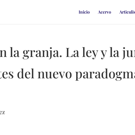
Inicio
Acervo
Articuli
 la granja. La ley y la 
ntes del nuevo paradogm
ez