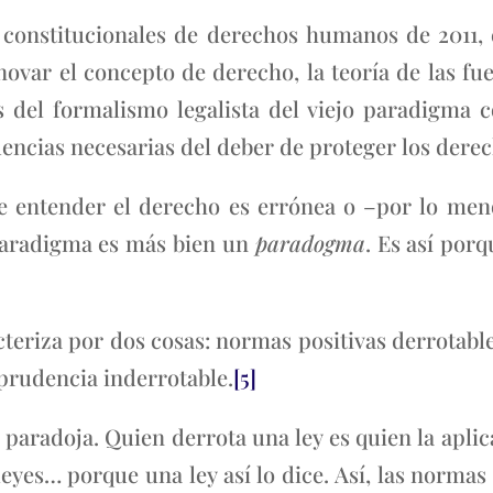
s constitucionales de derechos humanos de 2011
var el concepto de derecho, la teoría de las fuen
s del formalismo legalista del viejo paradigma c
uencias necesarias del deber de proteger los der
de entender el derecho es errónea o –por lo men
paradigma es más bien un
paradogma
. Es así porq
cteriza por dos cosas: normas positivas derrotable
sprudencia inderrotable.
[5]
paradoja. Quien derrota una ley es quien la aplica;
a leyes… porque una ley así lo dice. Así, las normas