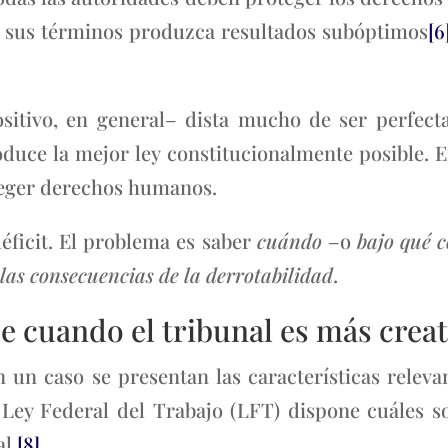
n sus términos produzca resultados subóptimos
[6
ositivo, en general– dista mucho de ser perfect
oduce la mejor ley constitucionalmente posible. E
teger derechos humanos.
éficit. El problema es saber
cuándo
–o
bajo qué c
 las consecuencias de la derrotabilidad
.
le cuando el tribunal es más creat
 un caso se presentan las características relev
a Ley Federal del Trabajo (LFT) dispone cuáles s
l.
[8]