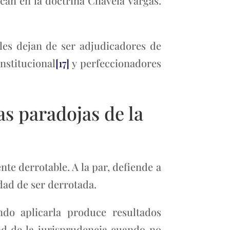
rcan en la doctrina Chavela Vargas.
les dejan de ser adjudicadores de
nstitucional
[17]
y perfeccionadores
 paradojas de la
te derrotable. A la par, defiende a
idad de ser derrotada.
ndo aplicarla produce resultados
ad de la jurisprudencia cuando no