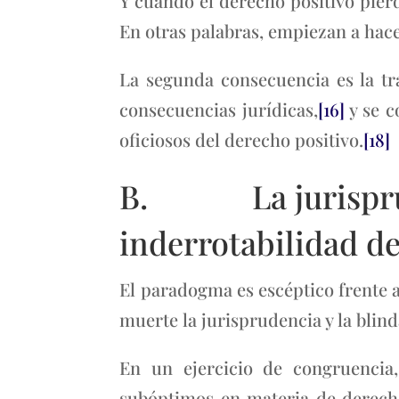
Y cuando el derecho positivo pierd
En otras palabras, empiezan a hace
La segunda consecuencia es la tr
consecuencias jurídicas,
[16]
y se c
oficiosos del derecho positivo.
[18]
B. La jurispruden
inderrotabilidad de
El paradogma es escéptico frente a
muerte la jurisprudencia y la blind
En un ejercicio de congruencia,
subóptimos en materia de derecho