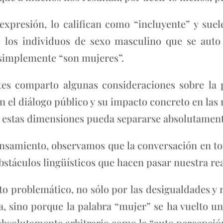
xpresión, lo califican como “incluyente” y sue
e los individuos de sexo masculino que se aut
simplemente “son mujeres”.
tes comparto algunas consideraciones sobre la
n el diálogo público y su impacto concreto en la
de estas dimensiones pueda separarse absolutamente
nsamiento, observamos que la conversación en tor
obstáculos lingüísticos que hacen pasar nuestra r
to problemático, no sólo por las desigualdades y
a, sino porque la palabra “mujer” se ha vuelto un
absolutamente arbitrario como la “auto percepció