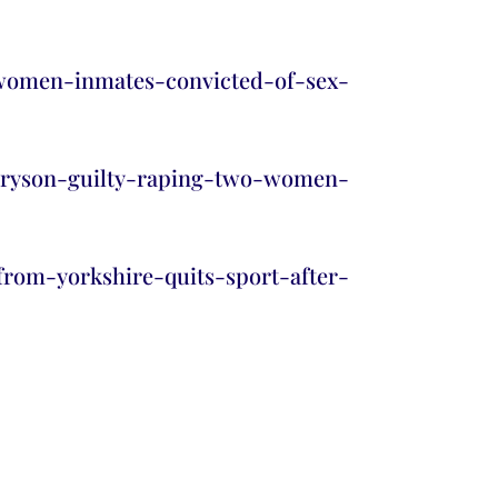
-women-inmates-convicted-of-sex-
bryson-guilty-raping-two-women-
-from-yorkshire-quits-sport-after-