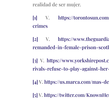
realidad de ser mujer.
[1]
V.
https://torontosun.co
crimes
[2]
V.
https://www.theguard
remanded-in-female-prison-scot
[3]
V.
https://www.yorkshirepost.c
rivals-refuse-to-play-against-her
[4]
V.
https://us.marca.com/mas-de
[5]
V.
https://twitter.com/KnownHer