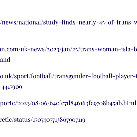
m/news/national/study-finds-nearly-45-of-trans
ian.com/uk-news/2023/jan/25/trans-woman-isla-
land
o.uk/sport/football/transgender-football-player
-4417909
porte/2023/08/06/64cfc7d846163fe9708b45ab.html
etic/status/1707407713867907119