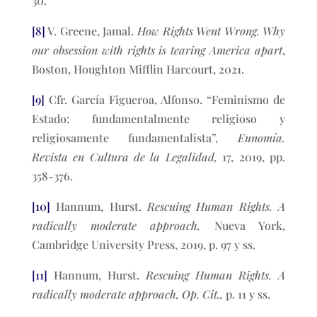
30.
[8]
V. Greene, Jamal.
How Rights Went Wrong. Why
our obsession with rights is tearing America apart
,
Boston, Houghton Mifflin Harcourt, 2021.
[9]
Cfr. García Figueroa, Alfonso. “Feminismo de
Estado: fundamentalmente religioso y
religiosamente fundamentalista”,
Eunomía.
Revista en Cultura de la Legalidad,
17, 2019, pp.
358-376.
[10]
Hannum, Hurst.
Rescuing
Human Rights. A
radically moderate approach,
Nueva York,
Cambridge University Press, 2019, p. 97 y ss.
[11]
Hannum, Hurst.
Rescuing
Human Rights. A
radically moderate approach, Op. Cit.,
p. 11 y ss.