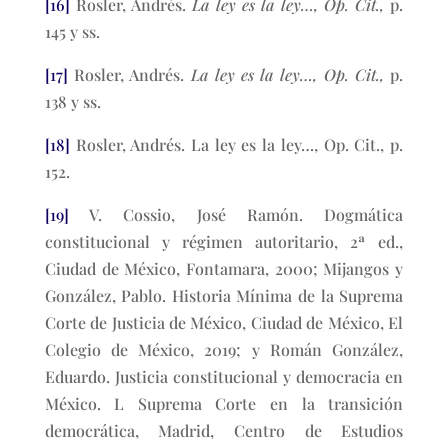
[16]
Rosler, Andrés.
La ley es la ley…, Op. Cit.,
p.
145 y ss.
[17]
Rosler, Andrés.
La ley es la ley…, Op. Cit.,
p.
138 y ss.
[18]
Rosler, Andrés. La ley es la ley…, Op. Cit., p.
152.
[19]
V. Cossio, José Ramón. Dogmática
constitucional y régimen autoritario, 2ª ed.,
Ciudad de México, Fontamara, 2000; Mijangos y
González, Pablo. Historia Mínima de la Suprema
Corte de Justicia de México, Ciudad de México, El
Colegio de México, 2019; y Román González,
Eduardo. Justicia constitucional y democracia en
México. L Suprema Corte en la transición
democrática, Madrid, Centro de Estudios