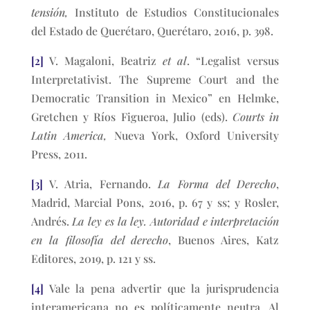
tensión,
Instituto de Estudios Constitucionales
del Estado de Querétaro, Querétaro, 2016, p. 398.
[2]
V. Magaloni, Beatriz
et al
. “Legalist versus
Interpretativist. The Supreme Court and the
Democratic Transition in Mexico” en Helmke,
Gretchen y Ríos Figueroa, Julio (eds).
Courts in
Latin America,
Nueva York, Oxford University
Press, 2011.
[3]
V. Atria, Fernando.
La Forma del Derecho
,
Madrid, Marcial Pons, 2016, p. 67 y ss; y Rosler,
Andrés.
La ley es la ley. Autoridad e interpretación
en la filosofía del derecho
, Buenos Aires, Katz
Editores, 2019, p. 121 y ss.
[4]
Vale la pena advertir que la jurisprudencia
interamericana no es políticamente neutra. Al