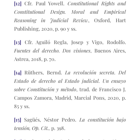
[12]
Cfr. Paul Yowell.
Constitutional Rights and
Constitutional Design. Moral and Empirical
Reasoning in Judicial Review
, Oxford, Hart
Publishing, 2020, p. 90 y ss.
[13]
Cfr. Aguiló Regla, Josep y Vigo, Rodolfo.
Fuentes del derecho. Dos visiones
, Buenos Aires,
Astrea, 2018, p. 70.
[14]
Rüthers, Bernd.
La revolución secreta. Del
Estado de derecho al Estado judicial. Un ensayo
sobre Constitución y método
, trad. de Francisco J.
Campos Zamora, Madrid, Marcial Pons, 2020, p.
85 y ss.
[15]
Sagüés, Néstor Pedro.
La constitución bajo
tensión, Op. Cit.,
p. 398.