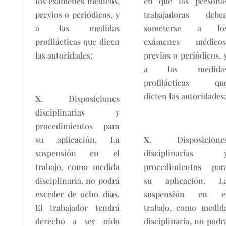
los exámenes médicos,
en que las persona
previos o periódicos, y
trabajadoras debe
a las medidas
someterse a lo
profilácticas que dicen
exámenes médicos
las autoridades;
previos o periódicos, 
a las medida
profilácticas qu
dicten las autoridades
X
. Disposiciones
disciplinarias y
procedimientos para
su aplicación. La
X
. Disposicione
suspensión en el
disciplinarias 
trabajo, como medida
procedimientos par
disciplinaria, no podrá
su aplicación. L
exceder de ocho días.
suspensión en e
El trabajador tendrá
trabajo, como medid
derecho a ser oído
disciplinaria, no podr