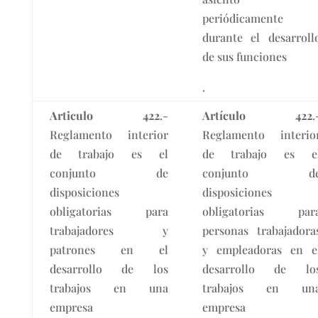
periódicamente
durante el desarroll
de sus funciones
.
Articulo 422
.-
Artículo 422
.
Reglamento interior
Reglamento interio
de trabajo es el
de trabajo es e
conjunto de
conjunto d
disposiciones
disposiciones
obligatorias para
obligatorias par
trabajadores y
personas trabajadora
patrones en el
y empleadoras en e
desarrollo de los
desarrollo de lo
trabajos en una
trabajos en un
empresa
empresa