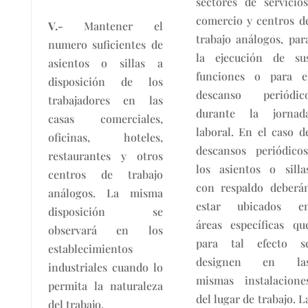
sectores de servicios
comercio y centros d
V.-
Mantener el
trabajo análogos, par
numero suficientes de
la ejecución de su
asientos o sillas a
funciones o para e
disposición de los
descanso periódic
trabajadores en las
durante la jornad
casas comerciales,
laboral. En el caso d
oficinas, hoteles,
descansos periódicos
restaurantes y otros
los asientos o silla
centros de trabajo
con respaldo deberá
análogos. La misma
estar ubicados e
disposición se
áreas específicas qu
observará en los
para tal efecto s
establecimientos
designen en la
industriales cuando lo
mismas instalacione
permita la naturaleza
del lugar de trabajo. L
del trabajo.