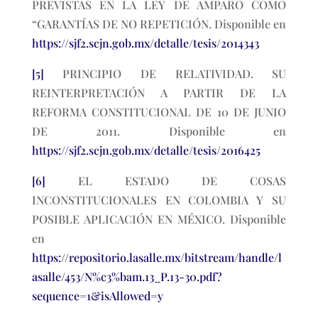
PREVISTAS EN LA LEY DE AMPARO COMO
“GARANTÍAS DE NO REPETICIÓN. Disponible en
https://sjf2.scjn.gob.mx/detalle/tesis/2014343
[5]
PRINCIPIO DE RELATIVIDAD. SU
REINTERPRETACIÓN A PARTIR DE LA
REFORMA CONSTITUCIONAL DE 10 DE JUNIO
DE 2011. Disponible en
https://sjf2.scjn.gob.mx/detalle/tesis/2016425
[6]
EL ESTADO DE COSAS
INCONSTITUCIONALES EN COLOMBIA Y SU
POSIBLE APLICACIÓN EN MÉXICO. Disponible
en
https://repositorio.lasalle.mx/bitstream/handle/l
asalle/453/N%c3%bam.13_P.13-30.pdf?
sequence=1&isAllowed=y