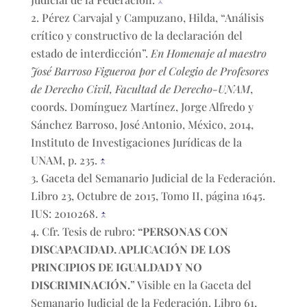
Pérez Carvajal y Campuzano, Hilda, “Análisis
crítico y constructivo de la declaración del
estado de interdicción”.
En Homenaje al maestro
José Barroso Figueroa por el Colegio de Profesores
de Derecho Civil, Facultad de Derecho-UNAM
,
coords. Domínguez Martínez, Jorge Alfredo y
Sánchez Barroso, José Antonio, México, 2014,
Instituto de Investigaciones Jurídicas de la
UNAM, p. 235.
↑
Gaceta del Semanario Judicial de la Federación.
Libro 23, Octubre de 2015, Tomo II, página 1645.
IUS: 2010268.
↑
Cfr. Tesis de rubro:
“PERSONAS CON
DISCAPACIDAD. APLICACIÓN DE LOS
PRINCIPIOS DE IGUALDAD Y NO
DISCRIMINACIÓN.
” Visible en la Gaceta del
Semanario Judicial de la Federación. Libro 61,