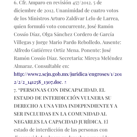
Cfr. Amparo en revisión 457/2012. 5 de
diciembre de 2012. Unanimidad de cuatro votos
de los Ministros Arturo Zaldívar Lelo de Larrea,
quien formuló voto concurrente, José Ramón
Cossío Díaz, Olga Sánchez Cordero de García
Villegas y Jorge Mario Pardo Rebolledo. Ausente:
Alfredo Gutiérrez Ortiz Mena. Ponente: José
Ramón Cossío Díaz. Secretaria: Mireya Meléndez
Almaraz. Consultable en:
http://www2.scjn.gob.mx/juridica/engroses/1/201
2/2/2_141258_1307.doc
.
↑
“PERSONAS CON DISCAPACIDAD. EL
ESTADO DE INTERDICCIÓN VULNERA SU
DERECHO A UNA VIDA INDEPENDIENTE Y A
SER INCLUIDAS EN LA COMUNIDAD AL
NEGARLES LA CAPACIDAD JURÍDICA
. El
estado de interdicción de las personas con