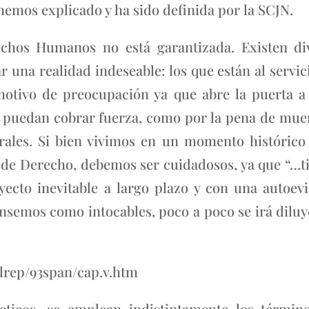
hemos explicado y ha sido definida por la SCJN.
echos Humanos no está garantizada. Existen d
 una realidad indeseable: los que están al servici
otivo de preocupación ya que abre la puerta a 
puedan cobrar fuerza, como por la pena de muer
orales. Si bien vivimos en un momento históric
os de Derecho, debemos ser cuidadosos, ya que “…
cto inevitable a largo plazo y con una autoev
nsemos como intocables, poco a poco se irá dilu
lrep/93span/cap.v.htm
cticos, se emplean indistintamente los térmi