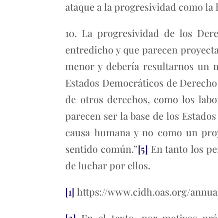
ataque a la progresividad como la 
10. La progresividad de los Der
entredicho y que parecen proyectar
menor y debería resultarnos un m
Estados Democráticos de Derecho 
de otros derechos, como los lab
parecen ser la base de los Estad
causa humana y no como un proye
sentido común.”
[5]
En tanto los pe
de luchar por ellos.
[1]
https://www.cidh.oas.org/annua
[2]
En el texto, por motivos prá