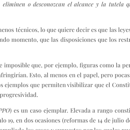
jan, eliminen o desconozcan el alcance y la tutel
enos técnicos, lo que quiere decir es que las le
undo momento, que las disposiciones que los rest
ace imposible que, por ejemplo, figuras como la p
infringirían. Esto, al menos en el papel, pero pocas
ios ejemplos que permiten visibilizar que el Cons
 progresividad.
PPO
) es un caso ejemplar. Elevada a rango consti
lo 19, en dos ocasiones (reformas de 14 de julio de 
n ampliado los casos y supuestos por los cuales pu