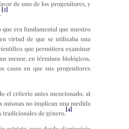
vor de uno de los progenitores, y
[2]
.
o que era fundamental que nuestro
en virtud de que se utilizaba una
 científico que permitiera examinar
 un menor, en términos biológicos,
os casos en que sus progenitores
o el criterio antes mencionado, al
las mismas no implican una medida
[4]
s tradicionales de género.
io estricto, pues desde el principio