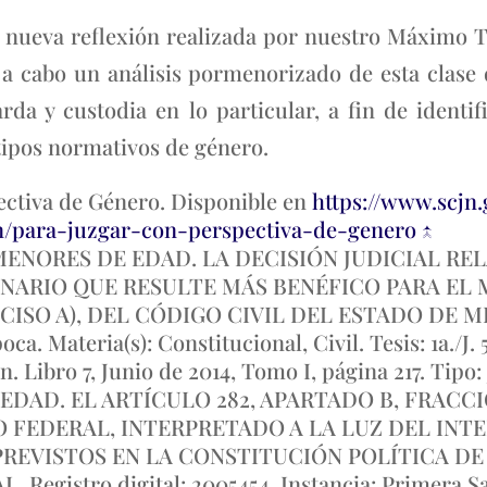
 nueva reflexión realizada por nuestro Máximo T
n a cabo un análisis pormenorizado de esta clase 
da y custodia en lo particular, a fin de identif
tipos normativos de género.
ectiva de Género. Disponible en
https://www.scjn
/para-juzgar-con-perspectiva-de-genero
↑
MENORES DE EDAD. LA DECISIÓN JUDICIAL RE
NARIO QUE RESULTE MÁS BENÉFICO PARA EL
CISO A), DEL CÓDIGO CIVIL DEL ESTADO DE MÉXIC
a. Materia(s): Constitucional, Civil. Tesis: 1a./J. 
n. Libro 7, Junio de 2014, Tomo I, página 217. Ti
DAD. EL ARTÍCULO 282, APARTADO B, FRACCI
O FEDERAL, INTERPRETADO A LA LUZ DEL INT
 PREVISTOS EN LA CONSTITUCIÓN POLÍTICA D
gistro digital: 2005454. Instancia: Primera Sa