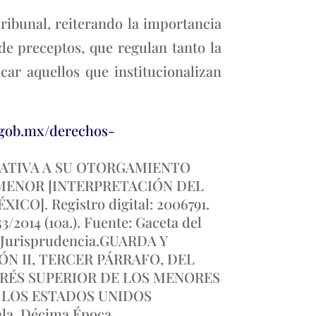
ribunal, reiterando la importancia
de preceptos, que regulan tanto la
icar aquellos que institucionalizan
.gob.mx/derechos-
LATIVA A SU OTORGAMIENTO
 MENOR [INTERPRETACIÓN DEL
O]. Registro digital: 2006791.
53/2014 (10a.). Fuente: Gaceta del
po: Jurisprudencia.GUARDA Y
ÓN II, TERCER PÁRRAFO, DEL
ERÉS SUPERIOR DE LOS MENORES
E LOS ESTADOS UNIDOS
la. Décima Época.