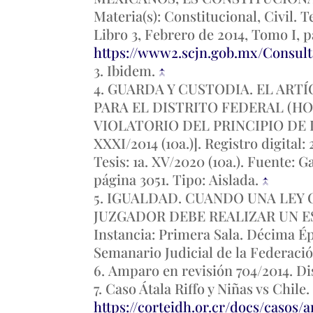
Materia(s): Constitucional, Civil. T
Libro 3, Febrero de 2014, Tomo I, 
https://www2.scjn.gob.mx/Consul
Ibidem.
↑
GUARDA Y CUSTODIA. EL ARTÍ
PARA EL DISTRITO FEDERAL (HO
VIOLATORIO DEL PRINCIPIO DE 
XXXI/2014 (10a.)]. Registro digital:
Tesis: 1a. XV/2020 (10a.). Fuente: 
página 3051. Tipo: Aislada.
↑
IGUALDAD. CUANDO UNA LEY 
JUZGADOR DEBE REALIZAR UN ESCR
Instancia: Primera Sala. Décima Époc
Semanario Judicial de la Federació
Amparo en revisión 704/2014. D
Caso Átala Riffo y Niñas vs Chile
https://corteidh.or.cr/docs/casos/