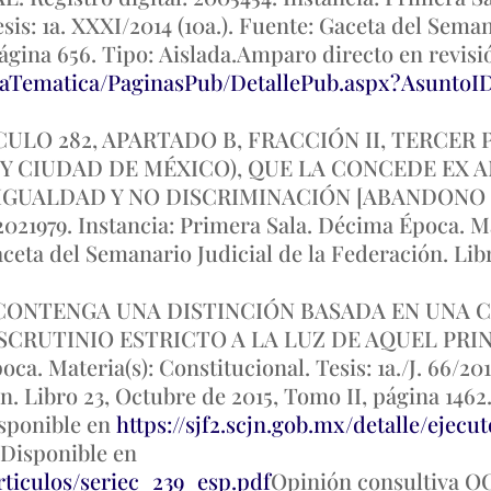
esis: 1a. XXXI/2014 (10a.). Fuente: Gaceta del Sema
página 656. Tipo: Aislada.Amparo directo en revisi
taTematica/PaginasPub/DetallePub.aspx?AsuntoI
CULO 282, APARTADO B, FRACCIÓN II, TERCER
Y CIUDAD DE MÉXICO), QUE LA CONCEDE EX A
IGUALDAD Y NO DISCRIMINACIÓN [ABANDONO DE
 2021979. Instancia: Primera Sala. Décima Época. Ma
Gaceta del Semanario Judicial de la Federación. Lib
CONTENGA UNA DISTINCIÓN BASADA EN UNA 
UTINIO ESTRICTO A LA LUZ DE AQUEL PRINCIPIO
a. Materia(s): Constitucional. Tesis: 1a./J. 66/201
n. Libro 23, Octubre de 2015, Tomo II, página 1462
isponible en
https://sjf2.scjn.gob.mx/detalle/ejecu
. Disponible en
articulos/seriec_239_esp.pdf
Opinión consultiva OC