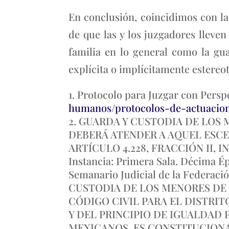
En conclusión, coincidimos con la
de que las y los juzgadores lleve
familia en lo general como la guar
explícita o implícitamente estereo
Protocolo para Juzgar con Persp
humanos/protocolos-de-actuacion
GUARDA Y CUSTODIA DE LOS 
DEBERÁ ATENDER A AQUEL ESCE
ARTÍCULO 4.228, FRACCIÓN II, IN
Instancia: Primera Sala. Décima Époc
Semanario Judicial de la Federació
CUSTODIA DE LOS MENORES DE E
CÓDIGO CIVIL PARA EL DISTRIT
Y DEL PRINCIPIO DE IGUALDAD
MEXICANOS, ES CONSTITUCIONAL. Re