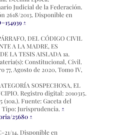
nario Judicial de la Federación.
ón 2618/2013. Disponible en
D=154939
↑
 PÁRRAFO, DEL CÓDIGO CIVIL
NTE A LA MADRE, ES
 LA TESIS AISLADA 1a.
teria(s): Constitucional, Civil.
ro 77, Agosto de 2020, Tomo IV,
CATEGORÍA SOSPECHOSA, EL
. Registro digital: 2010315.
5 (10a.). Fuente: Gaceta del
. Tipo: Jurisprudencia.
↑
toria/25680
↑
-21/14. Disponible en