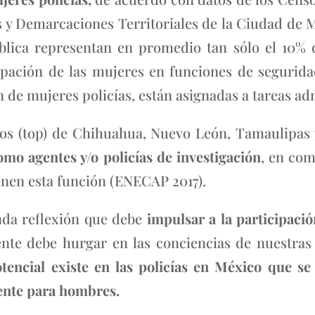
s y Demarcaciones Territoriales de la Ciudad de M
ública representan en promedio tan sólo el 10% d
cipación de las mujeres en funciones de segurid
 de mujeres policías, están asignadas a tareas ad
ados (top) de Chihuahua, Nuevo León, Tamaulipas 
mo agentes y/o policías de investigación
, en co
enen esta función (ENECAP 2017).
nda reflexión que debe
impulsar a la participaci
te debe hurgar en las conciencias de nuestras i
otencial existe en las policías en México que s
ente para hombres.