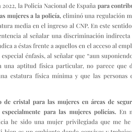
2022, la Policía Nacional de España
para contrib
as mujeres a la policía,
eliminó una regulación má
atura media en el ingreso al CNP. En este sentid
tencia al señalar una discriminación indirecta 
ica a éstas frente a aquellos en el acceso al emple
 especial énfasis, al señalar que “aun suponiendo
an una aptitud física particular, no parece que
na estatura física mínima y que las personas 
o de cristal para las mujeres en áreas de segur
 especialmente para las mujeres policías.
En mi
ticia he sido una mujer privilegiada que me h
Si bien es un ambiente donde convives y trabajas