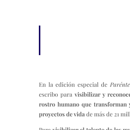
En la edición especial de
Parénte
escribo para
visibilizar y recono
rostro humano que transforman y 
proyectos de vida
de más de 21 mill
Para
visibilizar el talento de las m