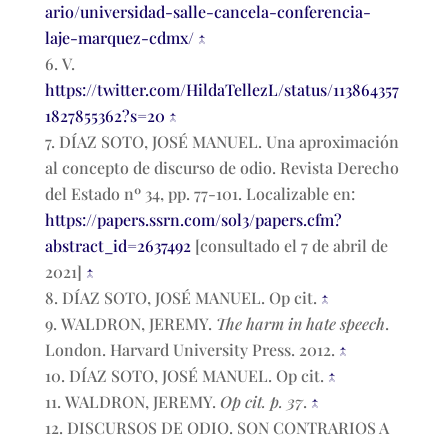
ario/universidad-salle-cancela-conferencia-
laje-marquez-cdmx/
↑
V.
https://twitter.com/HildaTellezL/status/113864357
1827855362?s=20
↑
DÍAZ SOTO, JOSÉ MANUEL. Una aproximación
al concepto de discurso de odio. Revista Derecho
del Estado nº 34, pp. 77-101. Localizable en:
https://papers.ssrn.com/sol3/papers.cfm?
abstract_id=2637492
[consultado el 7 de abril de
2021]
↑
DÍAZ SOTO, JOSÉ MANUEL. Op cit.
↑
WALDRON, JEREMY.
The harm in hate speech
.
London. Harvard University Press. 2012.
↑
DÍAZ SOTO, JOSÉ MANUEL. Op cit.
↑
WALDRON, JEREMY.
Op cit. p. 37
.
↑
DISCURSOS DE ODIO. SON CONTRARIOS A