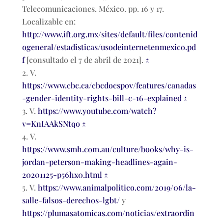
Telecomunicaciones. México. pp. 16 y 17.
Localizable en:
http://www.ift.org.mx/sites/default/files/contenid
ogeneral/estadisticas/usodeinternetenmexico.pd
f
[consultado el 7 de abril de 2021].
↑
V.
https://www.cbc.ca/cbcdocspov/features/canadas
-gender-identity-rights-bill-c-16-explained
↑
V.
https://www.youtube.com/watch?
v=KnIAAkSNtqo
↑
V.
https://www.smh.com.au/culture/books/why-is-
jordan-peterson-making-headlines-again-
20201125-p56hx0.html
↑
V.
https://www.animalpolitico.com/2019/06/la-
salle-falsos-derechos-lgbt/
y
https://plumasatomicas.com/noticias/extraordin