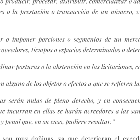
 no producir, procesar, distribuir, comercializar o
nes o la prestación o transacción de un número, v
gnar o imponer porciones o segmentos de un merc
proveedores, tiempos o espacios determinados o dete
rdinar posturas o la abstención en las licitaciones,
 alguno de los objetos o efectos a que se refieren la
as serán nulas de pleno derecho, y en consecuen
e incurran en ellas se harán acreedores a las sanc
 y penal que, en su caso, pudiere resultar.”
as son muy dañinas, ya que deterioran el exc