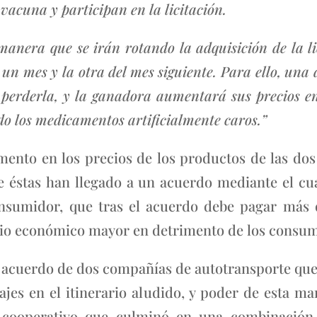
acuna y participan en la licitación.
anera que se irán rotando la adquisición de la lici
 un mes y la otra del mes siguiente. Para ello, una d
e perderla, y la ganadora aumentará sus precios e
o los medicamentos artificialmente caros.”
mento en los precios de los productos de las do
e éstas han llegado a un acuerdo mediante el cua
onsumidor, que tras el acuerdo debe pagar más
io económico mayor en detrimento de los consum
 acuerdo de dos compañías de autotransporte que
ajes en el itinerario aludido, y poder de esta m
o cooperativo que culminó en una combinación d