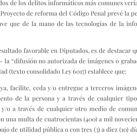
 dos de los delitos informáticos más comunes vería
l Proyecto de reforma del Código Penal prevé la pen
e que de la mano de las tecnologías de la inf
resultado favorable en Diputados, es de destacar 
 la “difusión no autorizada de imágenes o grabacio
d (texto consolidado Ley 6017) establece que:
ya, facilite, ceda y/o entregue a terceros imáge
iento de la persona y a través de cualquier tip
 y/o a través de cualquier otro medio de comu
on una multa de cuatrocientas (400) a mil novecien
abajo de utilidad pública o con tres (3) a diez (10) 