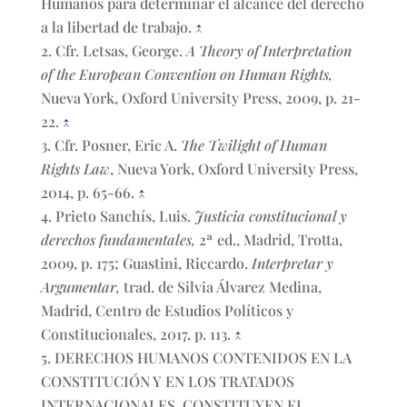
Humanos para determinar el alcance del derecho
a la libertad de trabajo.
↑
Cfr. Letsas, George.
A Theory of Interpretation
of the European Convention on Human Rights,
Nueva York, Oxford University Press, 2009, p. 21-
22.
↑
Cfr. Posner, Eric A.
The Twilight of Human
Rights Law
, Nueva York, Oxford University Press,
2014, p. 65-66.
↑
Prieto Sanchís, Luis.
Justicia constitucional y
derechos fundamentales,
2ª ed., Madrid, Trotta,
2009, p. 175; Guastini, Riccardo.
Interpretar y
Argumentar,
trad. de Silvia Álvarez Medina,
Madrid, Centro de Estudios Políticos y
Constitucionales, 2017, p. 113.
↑
DERECHOS HUMANOS CONTENIDOS EN LA
CONSTITUCIÓN Y EN LOS TRATADOS
INTERNACIONALES. CONSTITUYEN EL