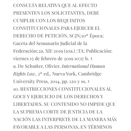
CONSULTA RELATIVA QUE AL EFECTO
PRESENTEN LOS SOLICITANTES, DEBE
CUMPLIR CON LOS REQUISITOS
CONSTITUCIONALES PARA EJERCER EL
DERECHO DE PETICIÓN. SCJN;10ª Época;
Gaceta del Semanario Judicial de la
Federación;2a. XII/2019 (10a.) ;TA; Publicación:
viernes 15 de febrero de 2019 10:17 h.
↑
De Schutter, Olivier.
International Human
Rights Law
, 2ª ed., Nueva York, Cambridge
University Press, 2014, pp. 120 y ss.
↑
RESTRICCIONES CONSTITUCIONALES AL
GOCE Y EJERCICIO DE LOS DERECHOS Y
LIBERTADES. SU CONTENIDO NO IMPIDE QUE
LA SUPREMA CORTE DE JUSTICIA DE LA
NACIÓN LAS INTERPRETE DE LA MANERA MÁS
FAVORABLE A LAS PERSONAS, EN TÉRMINOS