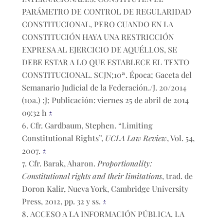
PARÁMETRO DE CONTROL DE REGULARIDAD
CONSTITUCIONAL, PERO CUANDO EN LA
CONSTITUCIÓN HAYA UNA RESTRICCIÓN
EXPRESA AL EJERCICIO DE AQUÉLLOS, SE
DEBE ESTAR A LO QUE ESTABLECE EL TEXTO
CONSTITUCIONAL. SCJN;10ª. Época; Gaceta del
Semanario Judicial de la Federación./J. 20/2014
(10a.) ;J; Publicación: viernes 25 de abril de 2014
09:32 h
↑
Cfr. Gardbaum, Stephen. “Limiting
Constitutional Rights”,
UCLA Law Review
, Vol. 54,
2007.
↑
Cfr. Barak, Aharon.
Proportionality:
Constitutional rights and their limitations
, trad. de
Doron Kalir, Nueva York, Cambridge University
Press, 2012, pp. 32 y ss.
↑
ACCESO A LA INFORMACIÓN PÚBLICA. LA