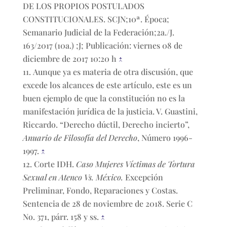
DE LOS PROPIOS POSTULADOS
CONSTITUCIONALES. SCJN;10ª. Época;
Semanario Judicial de la Federación;2a./J.
163/2017 (10a.) ;J; Publicación: viernes 08 de
diciembre de 2017 10:20 h
↑
Aunque ya es materia de otra discusión, que
excede los alcances de este artículo, este es un
buen ejemplo de que la constitución no es la
manifestación jurídica de la justicia. V. Guastini,
Riccardo. “Derecho dúctil, Derecho incierto”,
Anuario de Filosofía del Derecho
, Número 1996-
1997.
↑
Corte IDH.
Caso Mujeres Víctimas de Tortura
Sexual en Atenco Vs. México.
Excepción
Preliminar, Fondo, Reparaciones y Costas.
Sentencia de 28 de noviembre de 2018. Serie C
No. 371, párr. 158 y ss.
↑