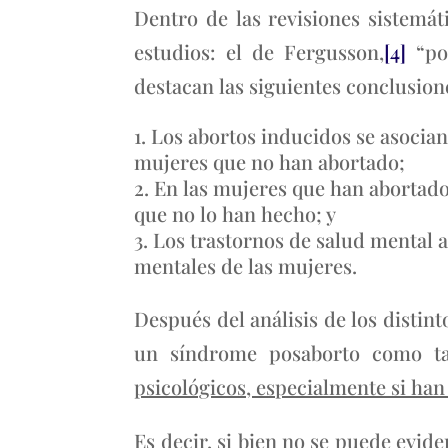
Dentro de las revisiones sistemát
estudios: el de Fergusson,
[4]
“por
destacan las siguientes conclusion
Los abortos inducidos se asocian
mujeres que no han abortado;
En las mujeres que han abortado
que no lo han hecho; y
Los trastornos de salud mental at
mentales de las mujeres.
Después del análisis de los distin
un síndrome posaborto como t
psicológicos, especialmente si han
Es decir, si bien no se puede evid