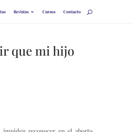
stas
Revistas
Cursos
Contacto
r que mi hijo
e impiden reconocer en el aborto