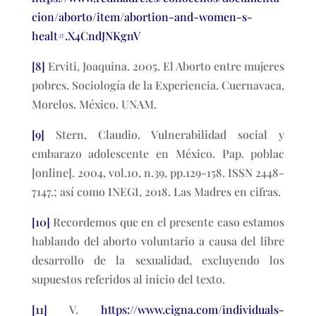
cion/aborto/item/abortion-and-women-s-
healt#.X4CndJNKgnV
[8]
Erviti, Joaquina. 2005. El Aborto entre mujeres
pobres. Sociología de la Experiencia. Cuernavaca,
Morelos. México. UNAM.
[9]
Stern, Claudio. Vulnerabilidad social y
embarazo adolescente en México. Pap. poblac
[online]. 2004, vol.10, n.39, pp.129-158. ISSN 2448-
7147.; así como INEGI, 2018. Las Madres en cifras.
[10]
Recordemos que en el presente caso estamos
hablando del aborto voluntario a causa del libre
desarrollo de la sexualidad, excluyendo los
supuestos referidos al inicio del texto.
[11]
V.
https://www.cigna.com/individuals-