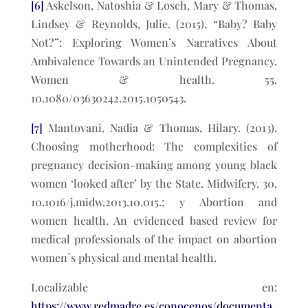
[6]
Askelson, Natoshia & Losch, Mary & Thomas,
Lindsey & Reynolds, Julie. (2015). “Baby? Baby
Not?”: Exploring Women’s Narratives About
Ambivalence Towards an Unintended Pregnancy.
Women & health. 55.
10.1080/03630242.2015.1050543.
[7]
Mantovani, Nadia & Thomas, Hilary. (2013).
Choosing motherhood: The complexities of
pregnancy decision-making among young black
women ‘looked after’ by the State. Midwifery. 30.
10.1016/j.midw.2013.10.015.; y Abortion and
women health. An evidenced based review for
medical professionals of the impact on abortion
women´s physical and mental health.
Localizable en:
https://www.redmadre.es/conocenos/documenta