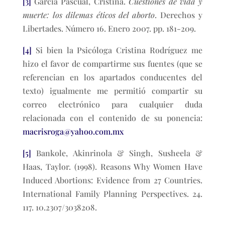
[3]
García Pascual, Cristina.
Cuestiones de vida y
muerte: los dilemas éticos del aborto
. Derechos y
Libertades. Número 16. Enero 2007. pp. 181-209.
[4]
Si bien la Psicóloga Cristina Rodríguez me
hizo el favor de compartirme sus fuentes (que se
referencian en los apartados conducentes del
texto) igualmente me permitió compartir su
correo electrónico para cualquier duda
relacionada con el contenido de su ponencia:
macrisroga@yahoo.com.mx
[5]
Bankole, Akinrinola & Singh, Susheela &
Haas, Taylor. (1998). Reasons Why Women Have
Induced Abortions: Evidence from 27 Countries.
International Family Planning Perspectives. 24.
117. 10.2307/3038208.