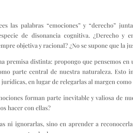
ees las palabras “emociones” y “derecho” jun
especie de disonancia cognitiva. ¿Derecho y 
mpre objetiva y racional? ¿No se supone que la jus
 una premisa distinta: propongo que pensemos en
o parte central de nuestra naturaleza. Esto imp
s jurídicas, en lugar de relegarlas al margen como 
ociones forman parte inevitable y valiosa de nues
os hacer con ellas?
as ni ignorarlas, sino en aprender a reconocerl