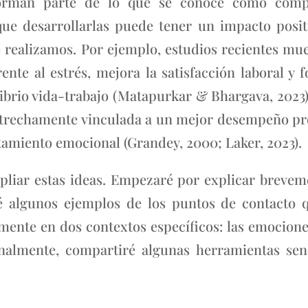
 forman parte de lo que se conoce como compe
ue desarrollarlas puede tener un impacto positi
e realizamos. Por ejemplo, estudios recientes mu
nte al estrés, mejora la satisfacción laboral y f
librio vida-trabajo (Matapurkar & Bhargava, 2023
strechamente vinculada a un mejor desempeño pr
tamiento emocional (Grandey, 2000; Laker, 2023).
mpliar estas ideas. Empezaré por explicar brevem
é algunos ejemplos de los puntos de contacto q
ente en dos contextos específicos: las emociones 
inalmente, compartiré algunas herramientas sen