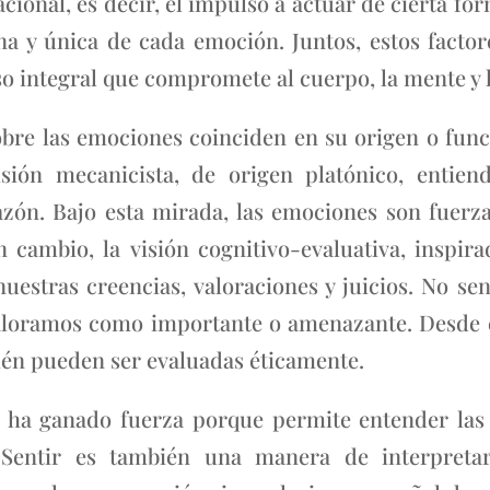
vacional, es decir, el impulso a actuar de cierta fo
erna y única de cada emoción. Juntos, estos facto
so integral que compromete al cuerpo, la mente y l
sobre las emociones coinciden en su origen o fun
isión mecanicista, de origen platónico, enti
razón. Bajo esta mirada, las emociones son fuerz
 cambio, la visión cognitivo-evaluativa, inspirad
estras creencias, valoraciones y juicios. No sen
 valoramos como importante o amenazante. Desde e
bién pueden ser evaluadas éticamente.
o ha ganado fuerza porque permite entender la
Sentir es también una manera de interpretar