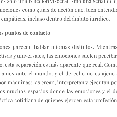
 es solo una reacción visceral, sino una señal de q
emociones como guías de acción que, bien entend
empáticas, incluso dentro del ámbito jurídico.
os puntos de contacto
ones parecen hablar idiomas distintos. Mientr
tivas y universales, las emociones suelen percibir
o, esta separación es más aparente que real. Como
amos ante el mundo, y el derecho no es ajeno a
n por máquinas: las crean, interpretan y ejecutan 
los muchos espacios donde las emociones y el d
áctica cotidiana de quienes ejercen esta profesi