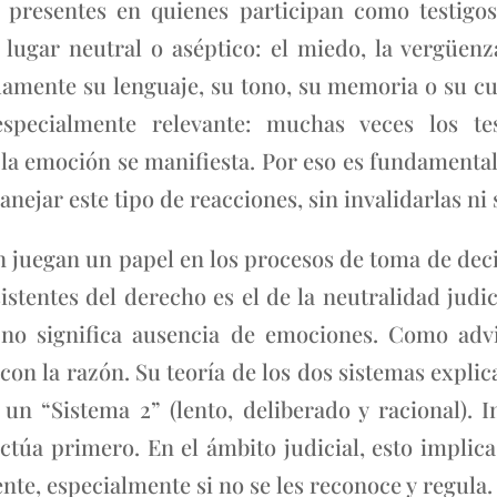
presentes en quienes participan como testigos
ugar neutral o aséptico: el miedo, la vergüenza,
amente su lenguaje, su tono, su memoria o su cue
pecialmente relevante: muchas veces los te
la emoción se manifiesta. Por eso es fundamenta
nejar este tipo de reacciones, sin invalidarlas ni
 juegan un papel en los procesos de toma de deci
stentes del derecho es el de la neutralidad judici
o no significa ausencia de emociones. Como adv
on la razón. Su teoría de los dos sistemas expli
 un “Sistema 2” (lento, deliberado y racional).
actúa primero. En el ámbito judicial, esto impli
nte, especialmente si no se les reconoce y regula.