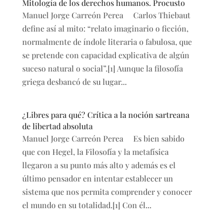
Mitología de los derechos humanos. Procusto
Manuel Jorge Carreón Perea Carlos Thiebaut
define así al mito: “relato imaginario o ficción,
normalmente de índole literaria o fabulosa, que
se pretende con capacidad explicativa de algún
suceso natural o social”.[1] Aunque la filosofía
griega desbancó de su lugar...
¿Libres para qué? Crítica a la noción sartreana
de libertad absoluta
Manuel Jorge Carreón Perea Es bien sabido
que con Hegel, la Filosofía y la metafísica
llegaron a su punto más alto y además es el
último pensador en intentar establecer un
sistema que nos permita comprender y conocer
el mundo en su totalidad.[1] Con él...