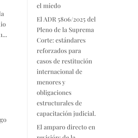
el miedo
da
El ADR 5806/2025 del
dio
Pleno de la Suprema
...
Corte: estándares
reforzados para
casos de restitución
internacional de
menores y
obligaciones
estructurales de
capacitación judicial.
sgo
El amparo directo en
revisión: de la