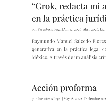
“Grok, redacta mi a
en la práctica juríd
por
Parentesis Legal
|
Abr 12, 2026
|
Abril 2026
,
Lic
Raymundo Manuel Salcedo Flores Re
generativa en la práctica legal
México. A través de un análisis críti
Acción proforma
por
Parentesis Legal
|
May 18, 2022
|
Diciembre 202