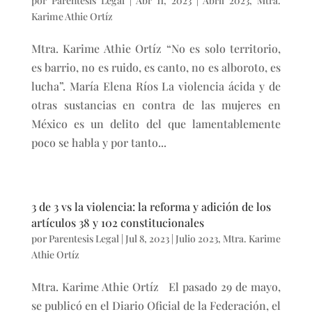
por
Parentesis Legal
|
Abr 11, 2023
|
Abril 2023
,
Mtra.
Karime Athie Ortíz
Mtra. Karime Athie Ortíz “No es solo territorio,
es barrio, no es ruido, es canto, no es alboroto, es
lucha”. María Elena Ríos La violencia ácida y de
otras sustancias en contra de las mujeres en
México es un delito del que lamentablemente
poco se habla y por tanto...
3 de 3 vs la violencia: la reforma y adición de los
artículos 38 y 102 constitucionales
por
Parentesis Legal
|
Jul 8, 2023
|
Julio 2023
,
Mtra. Karime
Athie Ortíz
Mtra. Karime Athie Ortíz El pasado 29 de mayo,
se publicó en el Diario Oficial de la Federación, el