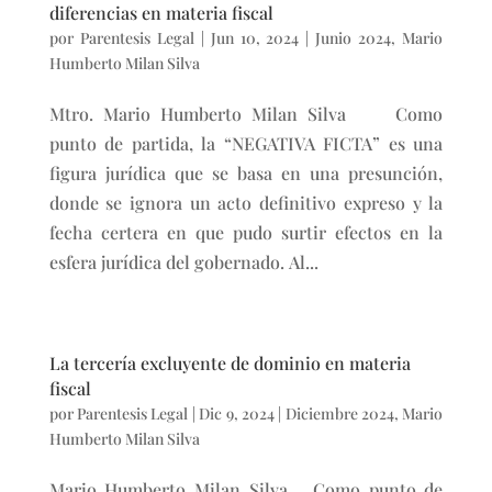
diferencias en materia fiscal
por
Parentesis Legal
|
Jun 10, 2024
|
Junio 2024
,
Mario
Humberto Milan Silva
Mtro. Mario Humberto Milan Silva Como
punto de partida, la “NEGATIVA FICTA” es una
figura jurídica que se basa en una presunción,
donde se ignora un acto definitivo expreso y la
fecha certera en que pudo surtir efectos en la
esfera jurídica del gobernado. Al...
La tercería excluyente de dominio en materia
fiscal
por
Parentesis Legal
|
Dic 9, 2024
|
Diciembre 2024
,
Mario
Humberto Milan Silva
Mario Humberto Milan Silva Como punto de